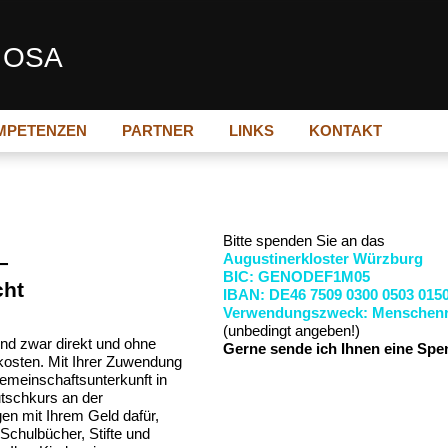
ß OSA
MPETENZEN
PARTNER
LINKS
KONTAKT
Bitte spenden Sie an das
Augustinerkloster Würzburg
–
BIC: GENODEF1M05
cht
IBAN: DE46 7509 0300 0503 0150
Verwendungszweck: Menschenr
(unbedingt angeben!)
und zwar direkt und ohne
Gerne sende ich Ihnen eine Spe
kosten. Mit Ihrer Zuwendung
Gemeinschaftsunterkunft in
tschkurs an der
en mit Ihrem Geld dafür,
chulbücher, Stifte und